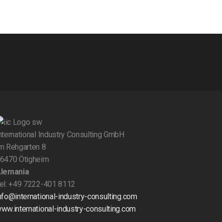
nternational Industry Consulting GmbH
m Rehgarten 8
6470 Ötigheim
lemania
el: +49 7222-401 8112
nfo@international-industry-consulting.com
ww.international-industry-consulting.com