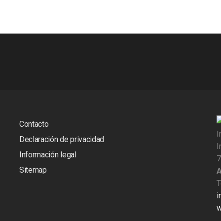
Contacto
I
Declaración de privacidad
I
Información legal
7
Sitemap
A
T
i
w